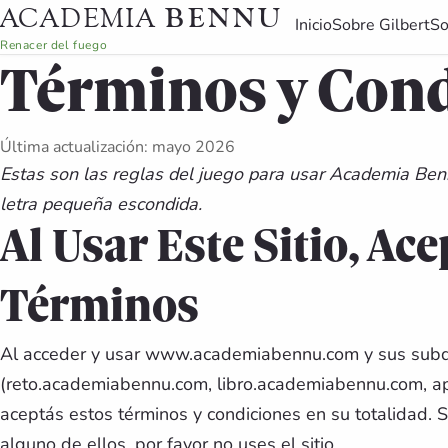
BENNU
ACADEMIA
Inicio
Sobre Gilbert
So
Renacer del fuego
Términos y Con
Última actualización: mayo 2026
Estas son las reglas del juego para usar Academia Ben
letra pequeña escondida.
Al Usar Este Sitio, Ac
Términos
Al acceder y usar www.academiabennu.com y sus sub
(reto.academiabennu.com, libro.academiabennu.com, 
aceptás estos términos y condiciones en su totalidad. 
alguno de ellos, por favor no uses el sitio.