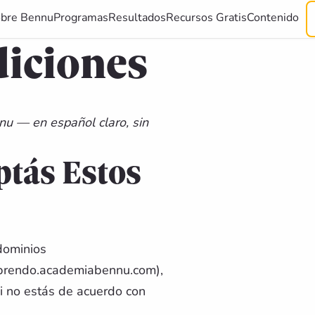
bre Bennu
Programas
Resultados
Recursos Gratis
Contenido
diciones
nu — en español claro, sin
eptás Estos
dominios
aprendo.academiabennu.com),
Si no estás de acuerdo con